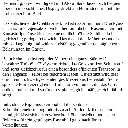
Bedienung. Geschwindigkeit und Akku-Stand lassen sich bequem
über ein übersichtliches Display direkt am Holm steuern – intuitiv
und jederzeit im Blick.
Das entscheidende Qualitätsmerkmal ist das Aluminium-Druckguss-
Chassis. Im Gegensatz zu vielen herkömmlichen Rasenmähern mit
Kunststoffgehäuse bietet es eine deutlich höhere Stabilität bei
gleichzeitig geringem Gewicht. Das macht den Mäher besonders
robust, langlebig und widerstandsfähig gegenüber den täglichen
Belastungen im Garten.
Beim Schnitt selbst zeigt der Mäher seine ganze Stärke: Das
bewährte TurboStar™-System richtet das Gras vor dem Schnitt auf
und sorgt gleichzeitig für einen besonders effizienten Transport in
den Fangsack – selbst bei feuchtem Rasen. Unterstützt wird dies
durch ein hochwertiges, einteiliges Messer aus Federstahl. Seine
spezielle Form erzeugt einen Luftstrom von unten, der das Gras
optimal aufstellt und so für ein sauberes, gleichmäßiges Schnittbild
sorgt.
Individuelle Ergebnisse ermöglicht die zentrale
Schnitthöheneinstellung mit bis zu acht Stufen. Mit nur einem
Handgriff lässt sich die gewünschte Höhe einstellen und sicher
fixieren – für ein gepflegtes Rasenbild ganz nach Ihren
Vorstellungen.