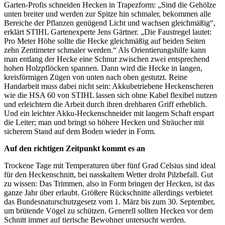
Garten-Profis schneiden Hecken in Trapezform: „Sind die Gehölze
unten breiter und werden zur Spitze hin schmaler, bekommen alle
Bereiche der Pflanzen genügend Licht und wachsen gleichmäßig“,
erklärt STIHL Gartenexperte Jens Gärtner. „Die Faustregel lautet:
Pro Meter Höhe sollte die Hecke gleichmäßig auf beiden Seiten
zehn Zentimeter schmaler werden.“ Als Orientierungshilfe kann
man entlang der Hecke eine Schnur zwischen zwei entsprechend
hohen Holzpflöcken spannen. Dann wird die Hecke in langen,
kreisförmigen Zügen von unten nach oben gestutzt. Reine
Handarbeit muss dabei nicht sein: Akkubetriebene Heckenscheren
wie die HSA 60 von STIHL lassen sich ohne Kabel flexibel nutzen
und erleichtern die Arbeit durch ihren drehbaren Griff erheblich.
Und ein leichter Akku-Heckenschneider mit langem Schaft erspart
die Leiter; man und bringt so höhere Hecken und Sträucher mit
sicherem Stand auf dem Boden wieder in Form.
Auf den richtigen Zeitpunkt kommt es an
Trockene Tage mit Temperaturen über fünf Grad Celsius sind ideal
für den Heckenschnitt, bei nasskaltem Wetter droht Pilzbefall. Gut
zu wissen: Das Trimmen, also in Form bringen der Hecken, ist das
ganze Jahr über erlaubt. Größere Rückschnitte allerdings verbietet
das Bundesnaturschutzgesetz vom 1. März bis zum 30. September,
um brütende Vögel zu schützen. Generell sollten Hecken vor dem
Schnitt immer auf tierische Bewohner untersucht werden.