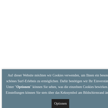
Auf dieser Website möchten wir Cookies verwenden, um Ihnen ein beson
schönes Surf-Erlebnis zu ermöglichen. Dafür benötigen wir Ihr Einverstän
Unter "
Optionen
" können Sie sehen, was die einzelnen Cookies bewirken.
Einstellungen können Sie stets über das Kekssymbol am Bildschirmrand än
Optionen